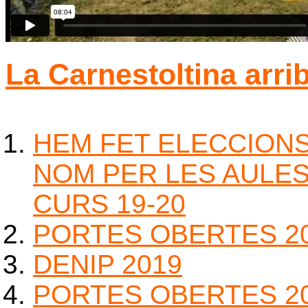
La Carnestoltina arrib
HEM FET ELECCIONS 
NOM PER LES AULE
CURS 19-20
PORTES OBERTES 2
DENIP 2019
PORTES OBERTES 2