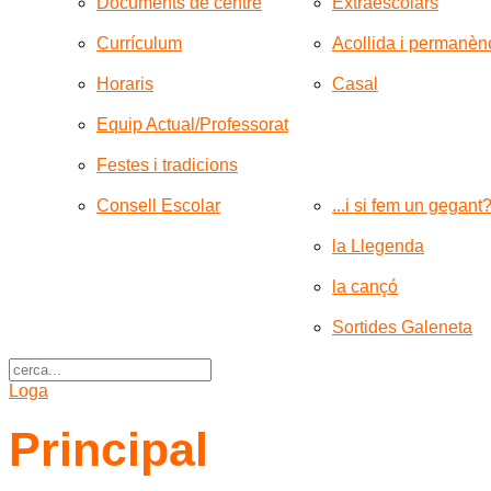
Documents de centre
Extraescolars
Currículum
Acollida i permanèn
Horaris
Casal
Equip Actual/Professorat
Festes i tradicions
Consell Escolar
...i si fem un gegant
la Llegenda
la cançó
Sortides Galeneta
Loga
Principal