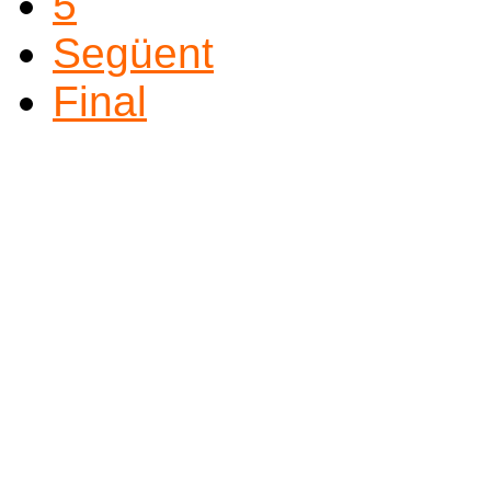
5
Següent
Final