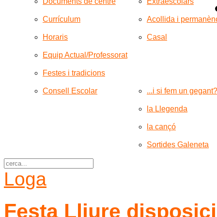
Documents de centre
Extraescolars
Currículum
Acollida i permanèn
Horaris
Casal
Equip Actual/Professorat
Festes i tradicions
Consell Escolar
...i si fem un gegant
la Llegenda
la cançó
Sortides Galeneta
Loga
Festa Lliure disposic