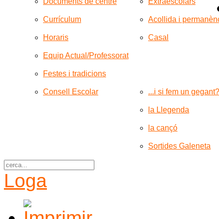
Documents de centre
Extraescolars
Currículum
Acollida i permanèn
Horaris
Casal
Equip Actual/Professorat
Festes i tradicions
Consell Escolar
...i si fem un gegant
la Llegenda
la cançó
Sortides Galeneta
Loga